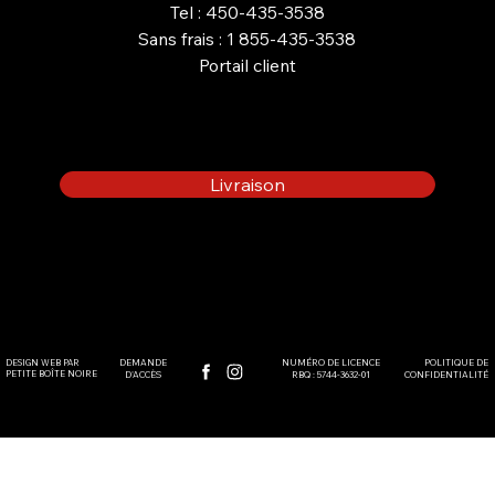
AVANTAGES D’UN FOYER AU
Tel : 450-435-3538
PROPANE POUR VOTRE
Sans frais : 1 855-435-3538
MAISON OU CHALET
Portail client
Livraison
DEMANDE
DESIGN WEB PAR
POLITIQUE DE
NUMÉRO DE LICENCE
PETITE BOÎTE NOIRE
D'ACCÈS
CONFIDENTIALITÉ
RBQ : 5744-3632-01