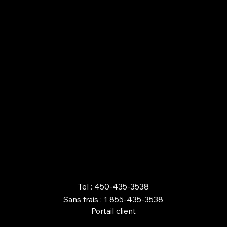
En savoir plus
COMMANDEZ EN LIGNE
Tel : 450-435-3538
Sans frais : 1 855-435-3538
Portail client