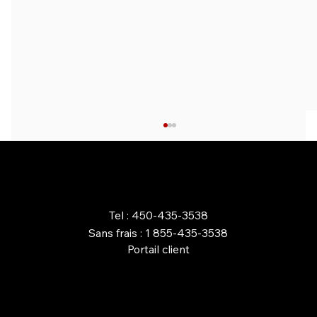
COMMANDEZ EN LIGNE
Tel : 450-435-3538
Sans frais : 1 855-435-3538
Portail client
AVANTAGES D’UN FOYER AU
PROPANE POUR VOTRE