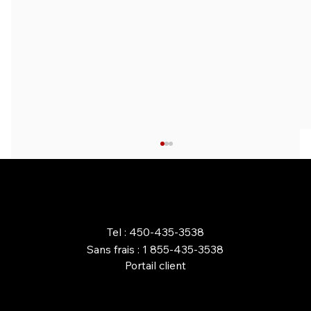
COMMANDEZ EN LIGNE
Tel : 450-435-3538
Sans frais : 1 855-435-3538
Portail client
AVANTAGES D’UN FOYER AU