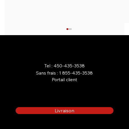
COMMANDEZ EN LIGNE
Tel : 450-435-3538
Sans frais : 1 855-435-3538
Portail client
AVANTAGES D’UN FOYER AU
PROPANE POUR VOTRE
MAISON OU CHALET
Livraison